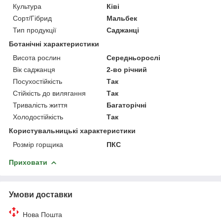
Культура
Ківі
Сорт/Гібрид
Мальбек
Тип продукції
Саджанці
Ботанічні характеристики
Висота рослин
Середньорослі
Вік саджанця
2-во річний
Посухостійкість
Так
Стійкість до вилягання
Так
Тривалість життя
Багаторічні
Холодостійкість
Так
Користувальницькі характеристики
Розмір горщика
ПКС
Приховати
Умови доставки
Нова Пошта