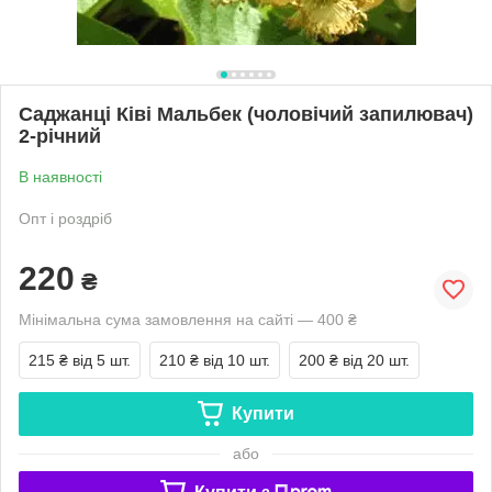
Саджанці Ківі Мальбек (чоловічий запилювач)
2-річний
В наявності
Опт і роздріб
220
₴
Мінімальна сума замовлення на сайті — 400 ₴
215 ₴
від 5 шт.
210 ₴
від 10 шт.
200 ₴
від 20 шт.
Купити
або