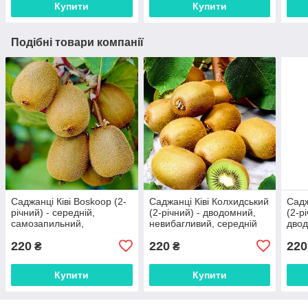
Купити
Купити
Подібні товари компанії
Саджанці Ківі Boskoop (2-
Саджанці Ківі Колхидський
Садж
річний) - середній,
(2-річний) - дводомний,
(2-р
самозапильний,
невибагливий, середній
двод
морозостійкий
220
220
220
₴
₴
Купити
Купити