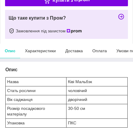
Купити з
Що таке купити з Пром?
Замовлення під захистом
Опис
Характеристики
Доставка
Оплата
Умови п
Опис
Назва
Ківі Мальбэк
Стать рослини
чоловічий
Вік саджанця
дворічний
Розмір посадкового
30-50 см
матеріалу
Упаковка
ПКС