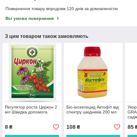
Повернення товару впродовж 120 днів за домовленістю
Всі умови повернення
З цим товаром також замовляють
Регулятор роста Циркон 2
Біо-інсектицид Актофіт від
Укор
мл Швидка допомога
спектру шкідників 200 мл
GRAN
садж
розс
8
108
85
₴
₴