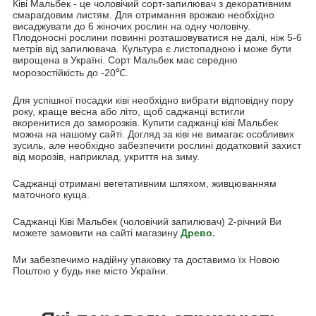
Ківі Мальбек - це чоловічий сорт-запилювач з декоративним
смарагдовим листям. Для отримання врожаю необхідно
висаджувати до 6 жіночих рослин на одну чоловічу.
Плодоносні рослини повинні розташовуватися не далі, ніж 5-6
метрів від запилювача. Культура є листопадною і може бути
вирощена в Україні. Сорт Мальбек має середню
морозостійкість до -20℃.
Для успішної посадки ківі необхідно вибрати відповідну пору
року, краще весна або літо, щоб саджанці встигли
вкоренитися до заморозків. Купити саджанці ківі Мальбек
можна на нашому сайті. Догляд за ківі не вимагає особливих
зусиль, але необхідно забезпечити рослині додатковий захист
від морозів, наприклад, укриття на зиму.
Саджанці отримані вегетативним шляхом, живцюванням
маточного куща.
Саджанці Ківі Мальбек (чоловічий запилювач) 2-річний Ви
можете замовити на сайті магазину
Древо.
Ми забезпечимо надійну упаковку та доставимо їх Новою
Поштою у будь яке місто України.