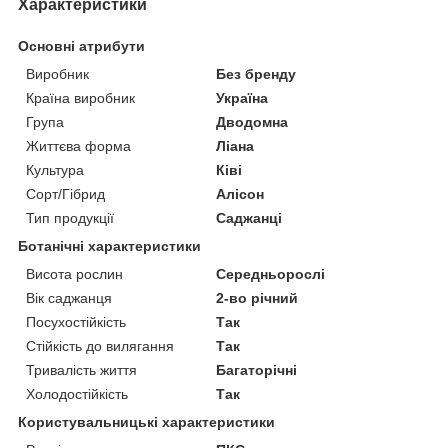
Характеристики
Основні атрибути
Виробник
Без бренду
Країна виробник
Україна
Група
Дводомна
Життєва форма
Ліана
Культура
Ківі
Сорт/Гібрид
Алісон
Тип продукції
Саджанці
Ботанічні характеристики
Висота рослин
Середньорослі
Вік саджанця
2-во річний
Посухостійкість
Так
Стійкість до вилягання
Так
Тривалість життя
Багаторічні
Холодостійкість
Так
Користувальницькі характеристики