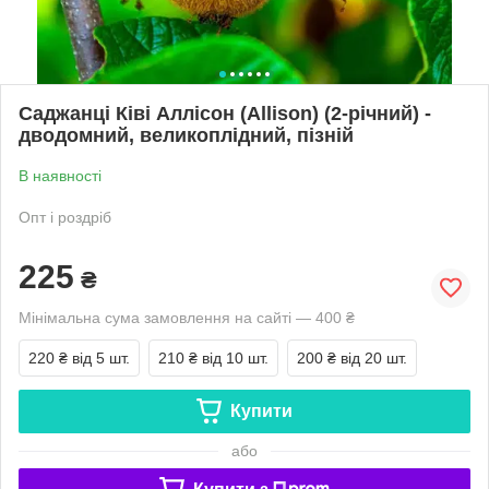
Саджанці Ківі Аллісон (Allison) (2-річний) -
дводомний, великоплідний, пізній
В наявності
Опт і роздріб
225
₴
Мінімальна сума замовлення на сайті — 400 ₴
220 ₴
від 5 шт.
210 ₴
від 10 шт.
200 ₴
від 20 шт.
Купити
або