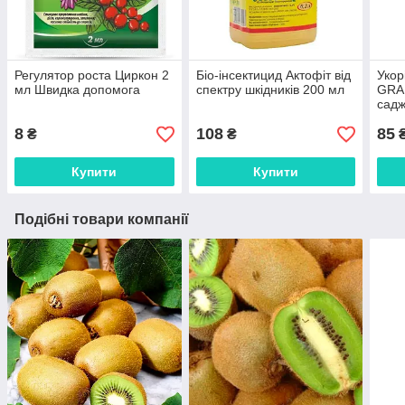
Регулятор роста Циркон 2
Біо-інсектицид Актофіт від
Укор
мл Швидка допомога
спектру шкідників 200 мл
GRAN
садж
розс
8
108
85
₴
₴
Купити
Купити
Подібні товари компанії