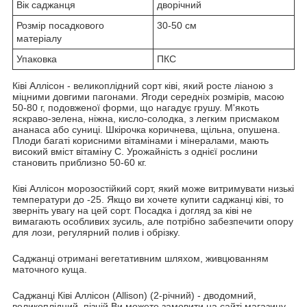
Вік саджанця
дворічний
Розмір посадкового
30-50 см
матеріалу
Упаковка
ПКС
Ківі Аллісон - великоплідний сорт ківі, який росте ліаною з
міцними довгими пагонами. Ягоди середніх розмірів, масою
50-80 г, подовженої форми, що нагадує грушу. М'якоть
яскраво-зелена, ніжна, кисло-солодка, з легким присмаком
ананаса або суниці. Шкірочка коричнева, щільна, опушена.
Плоди багаті корисними вітамінами і мінералами, мають
високий вміст вітаміну С. Урожайність з однієї рослини
становить приблизно 50-60 кг.
Ківі Аллісон морозостійкий сорт, який може витримувати низькі
температури до -25. Якщо ви хочете купити саджанці ківі, то
зверніть увагу на цей сорт. Посадка і догляд за ківі не
вимагають особливих зусиль, але потрібно забезпечити опору
для лози, регулярний полив і обрізку.
Саджанці отримані вегетативним шляхом, живцюванням
маточного куща.
Саджанці Ківі Аллісон (Allison) (2-річний) - дводомний,
великоплідний, пізній Ви можете замовити на сайті магазину