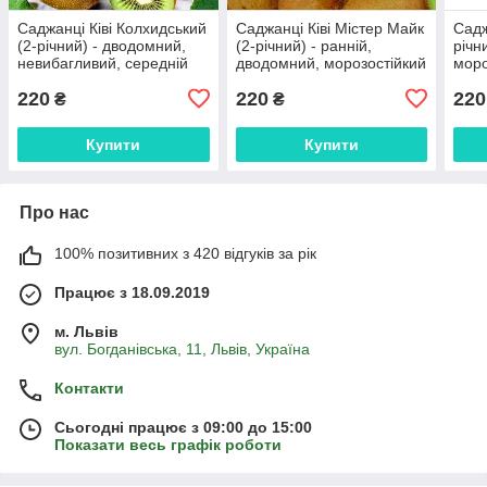
Саджанці Ківі Колхидський
Саджанці Ківі Містер Майк
Садж
(2-річний) - дводомний,
(2-річний) - ранній,
річн
невибагливий, середній
дводомний, морозостійкий
моро
220
220
220
₴
₴
Купити
Купити
Про нас
100% позитивних з 420 відгуків за рік
Працює з 18.09.2019
м. Львів
вул. Богданівська, 11, Львів, Україна
Контакти
Сьогодні працює з 09:00 до 15:00
Показати весь графік роботи