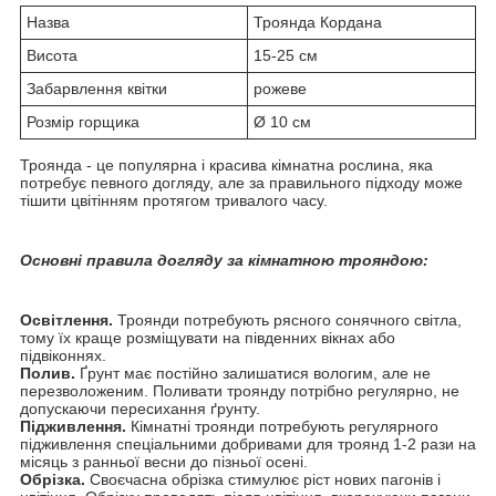
Назва
Троянда Кордана
Висота
15-25 см
Забарвлення квітки
рожеве
Розмір горщика
Ø 10 см
Троянда - це популярна і красива кімнатна рослина, яка
потребує певного догляду, але за правильного підходу може
тішити цвітінням протягом тривалого часу.
Основні правила догляду за кімнатною трояндою:
Освітлення.
Троянди потребують рясного сонячного світла,
тому їх краще розміщувати на південних вікнах або
підвіконнях.
Полив.
Ґрунт має постійно залишатися вологим, але не
перезволоженим. Поливати троянду потрібно регулярно, не
допускаючи пересихання ґрунту.
Підживлення.
Кімнатні троянди потребують регулярного
підживлення спеціальними добривами для троянд 1-2 рази на
місяць з ранньої весни до пізньої осені.
Обрізка.
Своєчасна обрізка стимулює ріст нових пагонів і