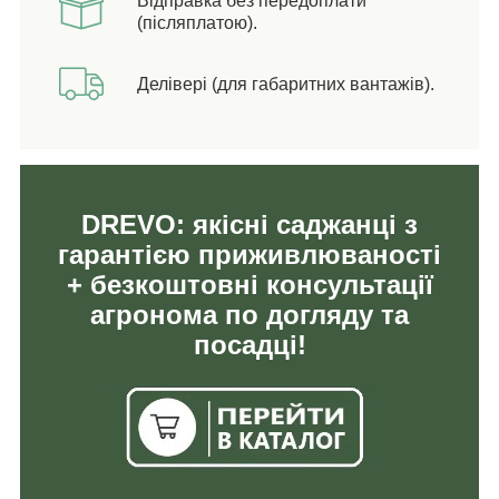
Відправка без передоплати
(післяплатою).
Делівері (для габаритних вантажів).
DREVO: якісні саджанці з
гарантією приживлюваності
+ безкоштовні консультації
агронома по догляду та
посадці!