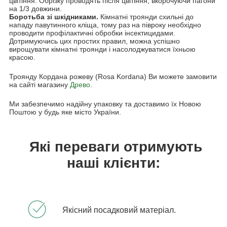
цвітіння. Обрізку проводять після цвітіння, вкорочуючи пагони
на 1/3 довжини.
Боротьба зі шкідниками.
Кімнатні троянди схильні до
нападу павутинного кліща, тому раз на півроку необхідно
проводити профілактичні обробки інсектицидами.
Дотримуючись цих простих правил, можна успішно
вирощувати кімнатні троянди і насолоджуватися їхньою
красою.
Троянду Кордана рожеву (Rosa Kordana) Ви можете замовити
на сайті магазину
Древо
.
Ми забезпечимо надійну упаковку та доставимо їх Новою
Поштою у будь яке місто України.
Які переваги отримують
наші клієнти:
Якісний посадковий матеріал.