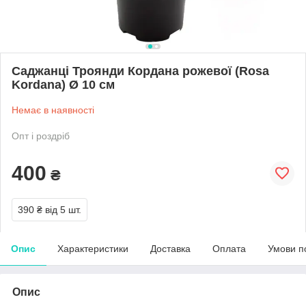
Саджанці Троянди Кордана рожевої (Rosa
Kordana) Ø 10 см
Немає в наявності
Опт і роздріб
400
₴
390 ₴
від 5 шт.
Опис
Характеристики
Доставка
Оплата
Умови п
Опис