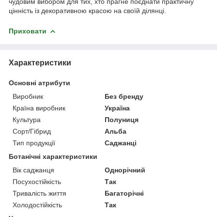
чудовим вибором для тих, хто прагне поєднати практичну
цінність із декоративною красою на своїй ділянці.
Приховати
Характеристики
Основні атрибути
Виробник
Без бренду
Країна виробник
Україна
Культура
Полуниця
Сорт/Гібрид
Альба
Тип продукції
Саджанці
Ботанічні характеристики
Вік саджанця
Однорічний
Посухостійкість
Так
Тривалість життя
Багаторічні
Холодостійкість
Так