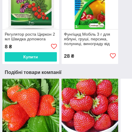
Регулятор роста Циркон 2
Фунгіцид Мобіль 3 г для
мл Швидка допомога
яблуні, груші, персика,
полуниці, винограду від
8
₴
ТМ "Родинний Сад"
28
₴
Купити
Подібні товари компанії