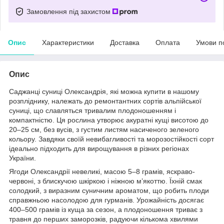
Замовлення під захистом
Опис
Характеристики
Доставка
Оплата
Умови п
Опис
Саджанці суниці Олександрія, які можна купити в нашому
розпліднику, належать до ремонтантних сортів альпійської
суниці, що славляться тривалим плодоношенням і
компактністю. Ця рослина утворює акуратні кущі висотою до
20–25 см, без вусів, з густим листям насиченого зеленого
кольору. Завдяки своїй невибагливості та морозостійкості сорт
ідеально підходить для вирощування в різних регіонах
України.
Ягоди Олександрії невеликі, масою 5–8 грамів, яскраво-
червоні, з блискучою шкіркою і ніжною м’якоттю. Їхній смак
солодкий, з виразним суничним ароматом, що робить плоди
справжньою насолодою для гурманів. Урожайність досягає
400–500 грамів із куща за сезон, а плодоношення триває з
травня до перших заморозків, радуючи кількома хвилями