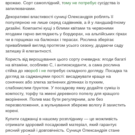
врожаю. Сорт самоплідний, т
ому не потребує
сусідства із
запилювачами.
Декоративні властивості суниці Олександрія роблять її
популярною не лише серед садівників, а й у ландшафтному
дизайні. Компактні кущі з білими квітами та червоними
ягодами гарно виглядають у бордюрах, на альпійських гірках
чи в горщиках на балконах і терасах. Рослина зберігає
привабливий вигляд протягом усього сезону, додаючи саду
затишку й елегантності.
Користь від вирощування цього сорту очевидна: ягоди багаті
на вітаміни, особливо С, і антиоксиданти, а сама рослина
стійка до хво
роб і не
потребує складного догляду. Посадка та
догляд за саджанцями прості: висаджувати краще на
сонячних або злегка затінених ділянках із пухким,
слабокислим ґрунтом. У посадкову ямку додайте суміш із
компосту, торфу та жмені деревного попелу для кращого
вкорінення. Полив має бути регулярним, але без
перезволоження, а мульчування збереже вологу й захистить
корені.
Купити саджанці в нашому розпліднику — це можливість
отримати здоровий посадковий матеріал, який гарантує
рясний урожай і довговічність. Суниця Олександрія стане