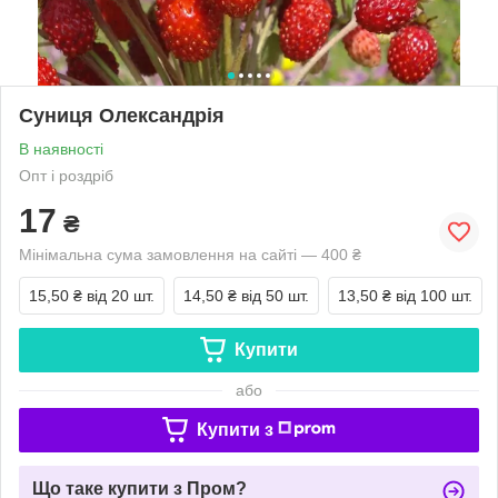
Суниця Олександрія
В наявності
Опт і роздріб
17
₴
Мінімальна сума замовлення на сайті — 400 ₴
15,50 ₴
від 20 шт.
14,50 ₴
від 50 шт.
13,50 ₴
від 100 шт.
Купити
або
Купити з
Що таке купити з Пром?