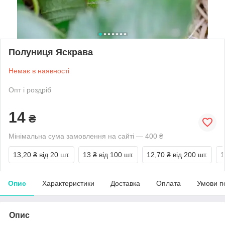
Полуниця Яскрава
Немає в наявності
Опт і роздріб
14
₴
Мінімальна сума замовлення на сайті — 400 ₴
13,20 ₴
від 20 шт.
13 ₴
від 100 шт.
12,70 ₴
від 200 шт.
1
Опис
Характеристики
Доставка
Оплата
Умови п
Опис