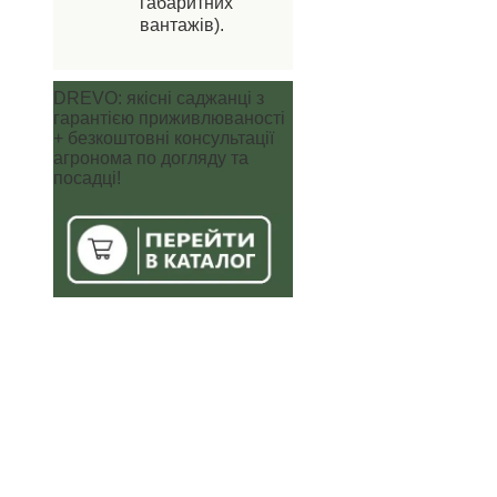
габаритних
вантажів).
DREVO: якісні саджанці з
гарантією приживлюваності
+ безкоштовні консультації
агронома по догляду та
посадці!