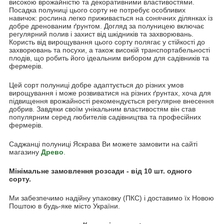
високою врожайністю та декоративними властивостями.
Посадка полуниці цього сорту не потребує особливих
навичок: рослина легко приживається на сонячних ділянках із
добре дренованим ґрунтом. Догляд за полуницею включає
регулярний полив і захист від шкідників та захворювань.
Користь від вирощування цього сорту полягає у стійкості до
захворювань та посухи, а також високій транспортабельності
плодів, що робить його ідеальним вибором для садівників та
фермерів.
Цей сорт полуниці добре адаптується до різних умов
вирощування і може розвиватися на різних ґрунтах, хоча для
підвищення врожайності рекомендується регулярне внесення
добрив. Завдяки своїм унікальним властивостям він став
популярним серед любителів садівництва та професійних
фермерів.
Саджанці полуниці Яскрава Ви можете замовити на сайті
магазину
Древо
.
Мінімальне замовлення розсади - від 10 шт. одного
сорту.
Ми забезпечимо надійну упаковку (ПКС) і доставимо їх Новою
Поштою в будь-яке місто України.