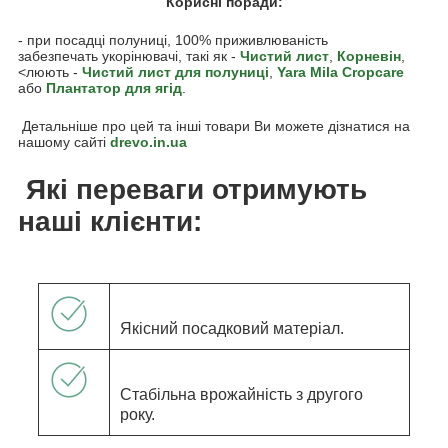
Корисні поради:
- при посадці полуниці, 100% приживлюваність
забезпечать укорінювачі, такі як -
Чистий лист
,
Корневін
,
<люють -
Чистий лист для полуниці
,
Yara Mila Cropcare
або
Плантатор для ягід
.
Детальніше про цей та інші товари Ви можете дізнатися на
нашому сайті
drevo.in.ua
Які переваги отримують
наші клієнти:
Якісний посадковий матеріал.
Стабільна врожайність з другого
року.