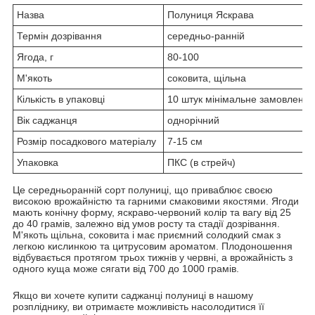
Назва
Полуниця Яскрава
Термін дозрівання
середньо-ранній
Ягода, г
80-100
М'якоть
соковита, щільна
Кількість в упаковці
10 штук мінімальне замовлення
Вік саджанця
однорічний
Розмір посадкового матеріалу
7-15 см
Упаковка
ПКС (в стрейч)
Це середньоранній сорт полуниці, що приваблює своєю
високою врожайністю та гарними смаковими якостями. Ягоди
мають конічну форму, яскраво-червоний колір та вагу від 25
до 40 грамів, залежно від умов росту та стадії дозрівання.
М'якоть щільна, соковита і має приємний солодкий смак з
легкою кислинкою та цитрусовим ароматом. Плодоношення
відбувається протягом трьох тижнів у червні, а врожайність з
одного куща може сягати від 700 до 1000 грамів.
Якщо ви хочете купити саджанці полуниці в нашому
розпліднику, ви отримаєте можливість насолодитися її