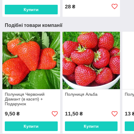
28
₴
Купити
Подібні товари компанії
Полуниця Червоний
Полуниця Альба
Пол
Діамант (в касеті) +
Подарунок
9,50
11,50
13
₴
₴
Купити
Купити