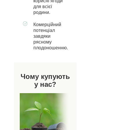
корисні ягоди
для всієї
родини.
Комерційний
потенціал
завдяки
рясному
плодоношенню.
Чому купують
у нас?