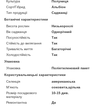
Культура
Полуниця
Сорт/Гібрид
Альбіон
Тип продукції
Саджанці
Ботанічні характеристики
Висота рослин
Низькорослі
Вік саджанця
Однорічний
Посухостійкість
Так
Стійкість до вилягання
Так
Тривалість життя
Багаторічні
Холодостійкість
Так
Упаковка
Упаковка
Поліетиленовий пакет
Користувальницькі характеристики
Селекція
американська
М'якоть
соковита,щільна
Розмір посадкового
10-15 див.
матеріалу
Ремонтантна
Да