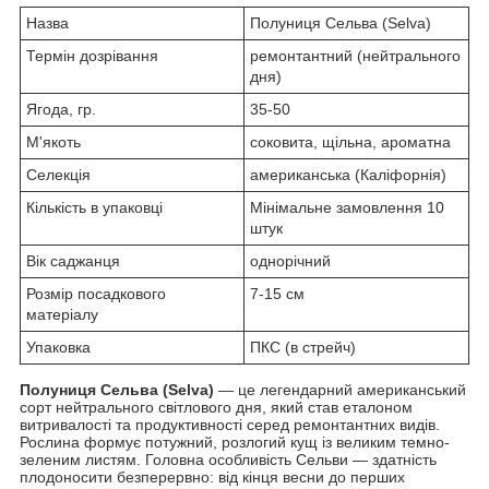
Назва
Полуниця Сельва (Selva)
Термін дозрівання
ремонтантний (нейтрального
дня)
Ягода, гр.
35-50
М'якоть
соковита, щільна, ароматна
Селекція
американська (Каліфорнія)
Кількість в упаковці
Мінімальне замовлення 10
штук
Вік саджанця
однорічний
Розмір посадкового
7-15 см
матеріалу
Упаковка
ПКС (в стрейч)
Полуниця Сельва (Selva)
— це легендарний американський
сорт нейтрального світлового дня, який став еталоном
витривалості та продуктивності серед ремонтантних видів.
Рослина формує потужний, розлогий кущ із великим темно-
зеленим листям. Головна особливість Сельви — здатність
плодоносити безперервно: від кінця весни до перших