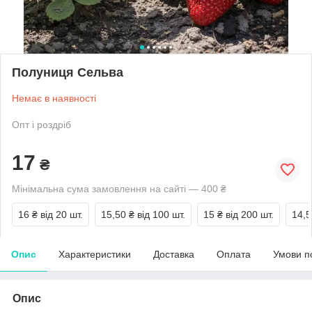
Полуниця Сельва
Немає в наявності
Опт і роздріб
17
₴
Мінімальна сума замовлення на сайті — 400 ₴
16 ₴
від 20 шт.
15,50 ₴
від 100 шт.
15 ₴
від 200 шт.
14,5
Опис
Характеристики
Доставка
Оплата
Умови п
Опис