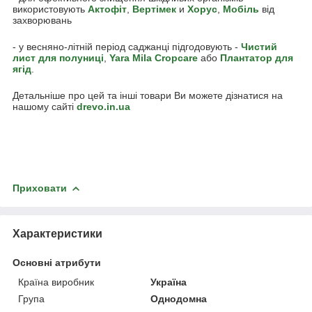
використовують
Акто
фіт
,
Вертімек
и
Хорус
,
Мобіль
від
захворювань
- у весняно-літній період саджанці підгодовують -
Чистий
лист для полуниці
,
Yara Mila Cropcare
або
Плантатор для
ягід
.
Детальніше про цей та інші товари Ви можете дізнатися на
нашому сайті
drevo.in.ua
Приховати
Характеристики
Основні атрибути
Країна виробник
Україна
Група
Однодомна