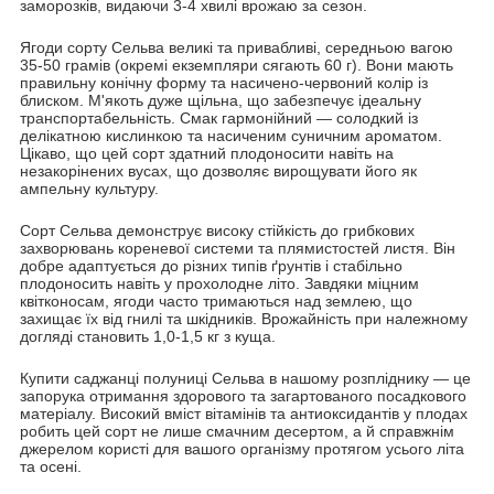
заморозків, видаючи 3-4 хвилі врожаю за сезон.
Ягоди сорту Сельва великі та привабливі, середньою вагою
35-50 грамів (окремі екземпляри сягають 60 г). Вони мають
правильну конічну форму та насичено-червоний колір із
блиском. М'якоть дуже щільна, що забезпечує ідеальну
транспортабельність. Смак гармонійний — солодкий із
делікатною кислинкою та насиченим суничним ароматом.
Цікаво, що цей сорт здатний плодоносити навіть на
незакорінених вусах, що дозволяє вирощувати його як
ампельну культуру.
Сорт Сельва демонструє високу стійкість до грибкових
захворювань кореневої системи та плямистостей листя. Він
добре адаптується до різних типів ґрунтів і стабільно
плодоносить навіть у прохолодне літо. Завдяки міцним
квітконосам, ягоди часто тримаються над землею, що
захищає їх від гнилі та шкідників. Врожайність при належному
догляді становить 1,0-1,5 кг з куща.
Купити саджанці полуниці Сельва в нашому розпліднику — це
запорука отримання здорового та загартованого посадкового
матеріалу. Високий вміст вітамінів та антиоксидантів у плодах
робить цей сорт не лише смачним десертом, а й справжнім
джерелом користі для вашого організму протягом усього літа
та осені.