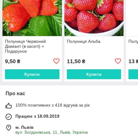
Полуниця Червоний
Полуниця Альба
Пол
Діамант (в касеті) +
Подарунок
9,50
11,50
13
₴
₴
Купити
Купити
Про нас
100% позитивних з 418 відгуків за рік
Працює з 18.09.2019
м. Львів
вул. Богданівська, 11, Львів, Україна