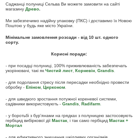
Саджанці полуниці Сельва Ви можете замовити на сайті
магазину
Древо
.
Ми забезпечимо надійну упаковку (ПКС) і доставимо їх Новою
Поштою у будь яке місто України.
Мінімальне замовлення розсади - від 10 шт. одного
сорту.
Корисні поради:
- при посадці полуниці, 100% приживлюваність забезпечать
укорінювачі, такі як
Чистий лист
,
Корневін
,
Grandis
.
- для подолання стресу після пересадки необхідно провести
обробку -
Епіном
,
Цирконом
.
- для швидкого зростання потужної кореневої системи,
садівники використовують -
Grandis
,
Radifarm
.
- у боротьбі з бур'янами на грядках з полуницею застосовують
гербіцид вибіркової дії
Мастак
, і так само гербіцид
Мастак +
Мортал
- для ефективного знищення шкідливих організмів