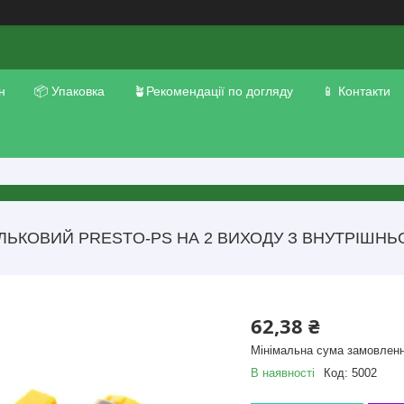
н
📦 Упаковка
🪴Рекомендації по догляду
📱 Контакти
ЛЬКОВИЙ PRESTO-PS НА 2 ВИХОДУ З ВНУТРІШНЬОЇ
62,38 ₴
Мінімальна сума замовленн
В наявності
Код:
5002