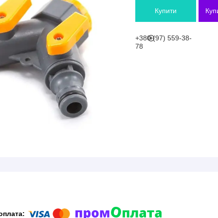
Купити
Куп
+380 (97) 559-38-
78