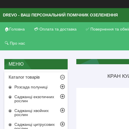
DREVO - ВАШ ПЕРСОНАЛЬНИЙ ПОМІЧНИК ОЗЕЛЕНЕННЯ
🏠Головна
💳 Оплата та доставка
✅ Повернення та обмі
🔍 Про нас
КРАН КУ
Каталог товарів
Розсада полуниці
Саджанці екзотичних
рослин
Саджанці хвойних
рослин
Саджанці цитрусових
рослин