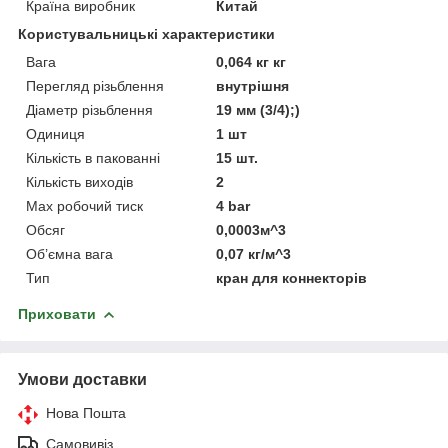
Країна виробник
Китай
Користувальницькі характеристики
Вага
0,064 кг кг
Перегляд різьблення
внутрішня
Діаметр різьблення
19 мм (3/4);)
Одиниця
1 шт
Кількість в пакованні
15 шт.
Кількість виходів
2
Мах робочий тиск
4 bar
Обсяг
0,0003м^3
Об’ємна вага
0,07 кг/м^3
Тип
кран для коннекторів
Приховати
Умови доставки
Нова Пошта
Самовивіз