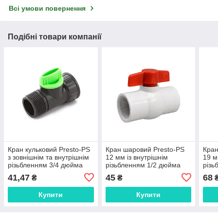
Всі умови повернення
Подібні товари компанії
Кран кульковий Presto-PS
Кран шаровий Presto-PS
Кран
з зовнішнім та внутрішнім
12 мм із внутрішнім
19 м
різьбленням 3/4 дюйма
різьбленням 1/2 дюйма
різь
(4030)
(PF-0120)
(PF-
41,47
45
68
₴
₴
Купити
Купити