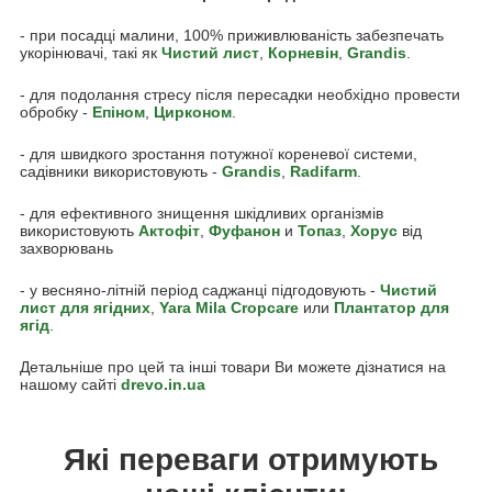
- при посадці малини, 100% приживлюваність забезпечать
укорінювачі, такі як
Чистий лист
,
Корневін
,
Grandis
.
- для подолання стресу після пересадки необхідно провести
обробку -
Епіном
,
Цирконом
.
- для швидкого зростання потужної кореневої системи,
садівники використовують -
Grandis
,
Radifarm
.
- для ефективного знищення шкідливих організмів
використовують
Акто
фіт
,
Фуфанон
и
Топаз
,
Хорус
від
захворювань
- у весняно-літній період саджанці підгодовують -
Чистий
лист для ягідних
,
Yara Mila Cropcare
или
Плантатор для
ягід
.
Детальніше про цей та інші товари Ви можете дізнатися на
нашому сайті
drevo.in.ua
Які переваги отримують