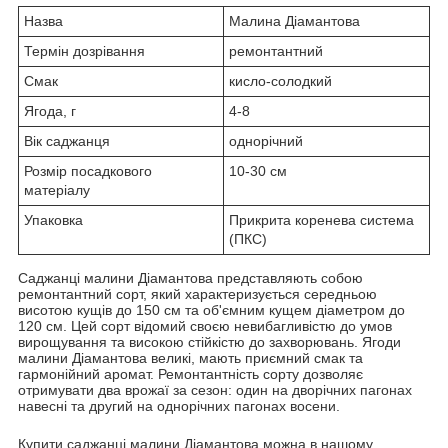
Назва
Малина Діамантова
Термін дозрівання
ремонтантний
Смак
кисло-солодкий
Ягода, г
4-8
Вік саджанця
однорічний
Розмір посадкового
10-30 см
матеріалу
Упаковка
Прикрита коренева система
(ПКС)
Саджанці малини Діамантова представляють собою
ремонтантний сорт, який характеризується середньою
висотою кущів до 150 см та об'ємним кущем діаметром до
120 см. Цей сорт відомий своєю невибагливістю до умов
вирощування та високою стійкістю до захворювань. Ягоди
малини Діамантова великі, мають приємний смак та
гармонійний аромат. Ремонтантність сорту дозволяє
отримувати два врожаї за сезон: один на дворічних пагонах
навесні та другий на однорічних пагонах восени.
Купити саджанці малини Діамантова можна в нашому