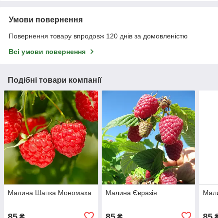
Умови повернення
Повернення товару впродовж 120 днів за домовленістю
Всі умови повернення
Подібні товари компанії
Малина Шапка Мономаха
Малина Євразія
Мал
85
85
85
₴
₴