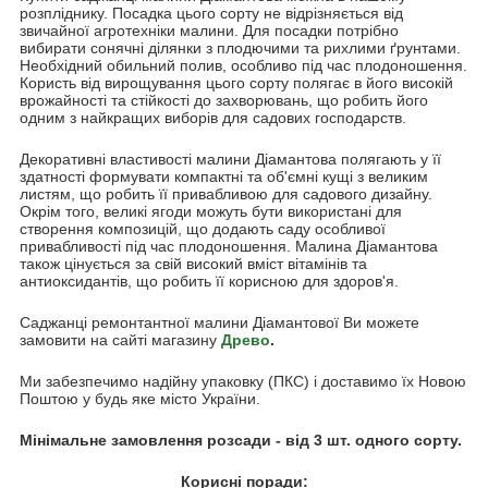
розпліднику. Посадка цього сорту не відрізняється від
звичайної агротехніки малини. Для посадки потрібно
вибирати сонячні ділянки з плодючими та рихлими ґрунтами.
Необхідний обильний полив, особливо під час плодоношення.
Користь від вирощування цього сорту полягає в його високій
врожайності та стійкості до захворювань, що робить його
одним з найкращих виборів для садових господарств.
Декоративні властивості малини Діамантова полягають у її
здатності формувати компактні та об'ємні кущі з великим
листям, що робить її привабливою для садового дизайну.
Окрім того, великі ягоди можуть бути використані для
створення композицій, що додають саду особливої
привабливості під час плодоношення. Малина Діамантова
також цінується за свій високий вміст вітамінів та
антиоксидантів, що робить її корисною для здоров'я.
Саджанці ремонтантної малини Діамантової Ви можете
замовити на сайті магазину
Древо
.
Ми забезпечимо надійну упаковку (ПКС) і доставимо їх Новою
Поштою у будь яке місто України.
Мінімальне замовлення розсади - від 3 шт. одного сорту.
Корисні поради: