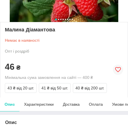
Малина Діамантова
Немає в наявності
Опт і роздріб
46
₴
Мінімальна сума замовлення на сайті — 400 ₴
43 ₴
від 20 шт.
41 ₴
від 50 шт.
40 ₴
від 200 шт.
Опис
Характеристики
Доставка
Оплата
Умови п
Опис