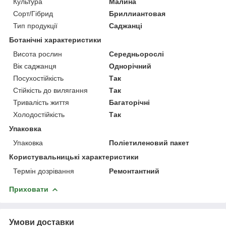
Культура
Малина
Сорт/Гібрид
Бриллиантовая
Тип продукції
Саджанці
Ботанічні характеристики
Висота рослин
Середньорослі
Вік саджанця
Однорічний
Посухостійкість
Так
Стійкість до вилягання
Так
Тривалість життя
Багаторічні
Холодостійкість
Так
Упаковка
Упаковка
Поліетиленовий пакет
Користувальницькі характеристики
Термін дозрівання
Ремонтантний
Приховати
Умови доставки