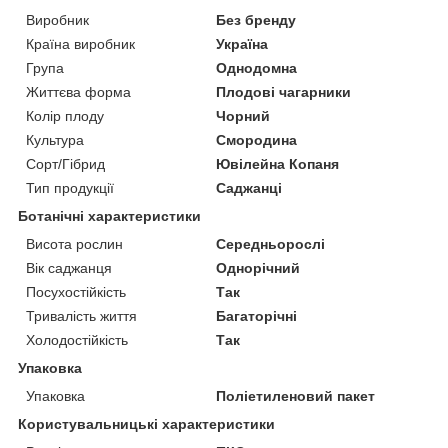
Виробник
Без бренду
Країна виробник
Україна
Група
Однодомна
Життєва форма
Плодові чагарники
Колір плоду
Чорний
Культура
Смородина
Сорт/Гібрид
Ювілейна Копаня
Тип продукції
Саджанці
Ботанічні характеристики
Висота рослин
Середньорослі
Вік саджанця
Однорічний
Посухостійкість
Так
Тривалість життя
Багаторічні
Холодостійкість
Так
Упаковка
Упаковка
Поліетиленовий пакет
Користувальницькі характеристики