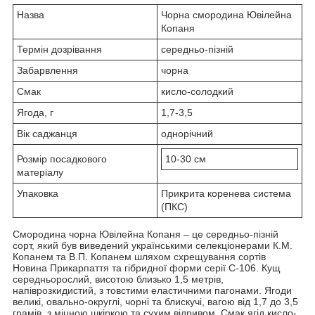
Назва
Чорна смородина Ювілейна
Копаня
Термін дозрівання
середньо-пізній
Забарвлення
чорна
Смак
кисло-солодкий
Ягода, г
1,7-3,5
Вік саджанця
однорічний
Розмір посадкового
10-30 см
матеріалу
Упаковка
Прикрита коренева система
(ПКС)
Смородина чорна Ювілейна Копаня – це середньо-пізній
сорт, який був виведений українськими селекціонерами К.М.
Копанем та В.П. Копанем шляхом схрещування сортів
Новина Прикарпаття та гібридної форми серії С-106. Кущ
середньорослий, висотою близько 1,5 метрів,
напіврозкидистий, з товстими еластичними пагонами. Ягоди
великі, овально-округлі, чорні та блискучі, вагою від 1,7 до 3,5
грамів, з міцною шкіркою та сухим відривом. Смак ягід кисло-