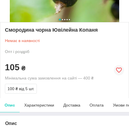
Смородина чорна Ювілейна Копаня
Немає в наявності
Опт і роздріб
105
₴
Мінімальна сума замовлення на сайті — 400 ₴
100 ₴
від 5 шт.
Опис
Характеристики
Доставка
Оплата
Умови п
Опис