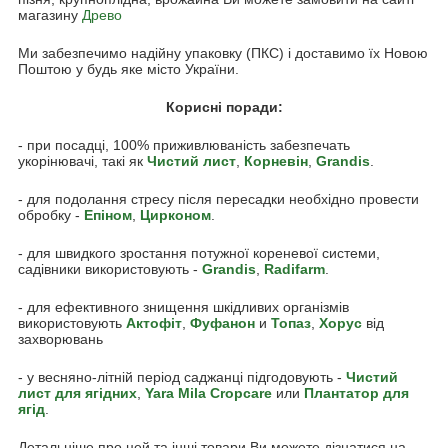
магазину
Древо
Ми забезпечимо надійну упаковку (ПКС) і доставимо їх Новою
Поштою у будь яке місто України.
Корисні поради:
- при посадці, 100% приживлюваність забезпечать
укорінювачі, такі як
Чистий лист
,
Корневін
,
Grandis
.
- для подолання стресу після пересадки необхідно провести
обробку -
Епіном
,
Цирконом
.
- для швидкого зростання потужної кореневої системи,
садівники використовують -
Grandis
,
Radifarm
.
- для ефективного знищення шкідливих організмів
використовують
Акто
фіт
,
Фуфанон
и
Топаз
,
Хорус
від
захворювань
- у весняно-літній період саджанці підгодовують -
Чистий
лист для ягідних
,
Yara Mila Cropcare
или
Плантатор для
ягід
.
Детальніше про цей та інші товари Ви можете дізнатися на