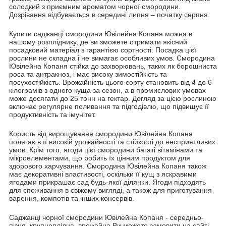
солодкий з приємним ароматом чорної смородини.
Дозрівання відбувається в середині липня – початку серпня.
Купити саджанці смородини Ювілейна Копаня можна в
нашому розпліднику, де ви зможете отримати якісний
посадковий матеріал з гарантією сортності. Посадка цієї
рослини не складна і не вимагає особливих умов. Смородина
Ювілейна Копаня стійка до захворювань, таких як борошниста
роса та антракноз, і має високу зимостійкість та
посухостійкість. Врожайність цього сорту становить від 4 до 6
кілограмів з одного куща за сезон, а в промислових умовах
може досягати до 25 тонн на гектар. Догляд за цією рослиною
включає регулярне поливання та підгодівлю, що підвищує її
продуктивність та імунітет.
Користь від вирощування смородини Ювілейна Копаня
полягає в її високій урожайності та стійкості до несприятливих
умов. Крім того, ягоди цієї смородини багаті вітамінами та
мікроелементами, що робить їх цінним продуктом для
здорового харчування. Смородина Ювілейна Копаня також
має декоративні властивості, оскільки її кущ з яскравими
ягодами прикрашає сад будь-якої ділянки. Ягоди підходять
для споживання в свіжому вигляді, а також для приготування
варення, компотів та інших консервів.
Саджанці чорної смородини Ювілейна Копаня - середньо-
пізня, крупноплідна, врожайна Ви можете замовити на сайті