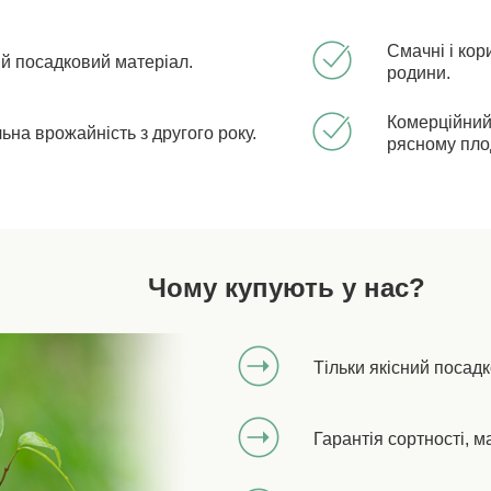
Смачні і кори
ий посадковий матеріал.
родини.
Комерційний
ьна врожайність з другого року.
рясному пл
Чому купують у нас?
Тільки якісний посад
Гарантія сортності, м