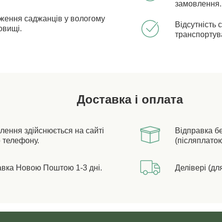
замовлення.
ження саджанців у вологому
Відсутність 
овищі.
транспортув
Доставка і оплата
лення здійснюється на сайті
Відправка б
 телефону.
(післяплатою
авка Новою Поштою 1-3 дні.
Делівері (дл