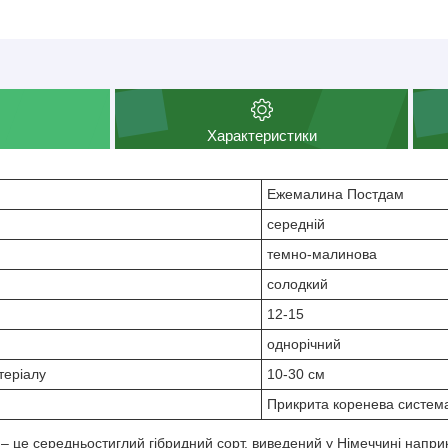
Характеристики
Ежемалина Постдам
середній
темно-малинова
солодкий
12-15
однорічний
теріалу
10-30 см
Прикрита коренева систем
це середньостиглий гібридний сорт, виведений у Німеччині наприкі