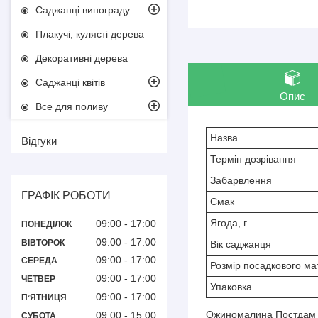
Саджанці винограду
Плакучі, кулясті дерева
Декоративні дерева
Саджанці квітів
Опис
Все для поливу
Назва
Відгуки
Термін дозрівання
Забарвлення
ГРАФІК РОБОТИ
Смак
Ягода, г
09:00
17:00
ПОНЕДІЛОК
09:00
17:00
ВІВТОРОК
Вік саджанця
09:00
17:00
СЕРЕДА
Розмір посадкового ма
09:00
17:00
ЧЕТВЕР
Упаковка
09:00
17:00
ПʼЯТНИЦЯ
Ожиномалина Постдам – 
09:00
15:00
СУБОТА