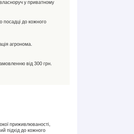
власноруч у приватному
по посадці до кожного
ація агронома.
амовленню від 300 грн.
сокої приживлюваності,
ий підхід до кожного