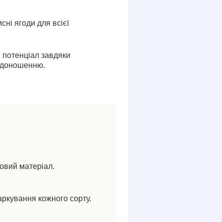
сні ягоди для всієї
 потенціал завдяки
одоношенню.
ковий матеріал.
аркування кожного сорту.