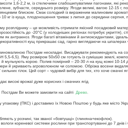
висоти 1,6-2,2 м, із стелючими слабошипуватими пагонами, які ре
лене, зубчасте, середнього розміру. Ягоди великі, вагою 12-15 г, 
лянцевим блиском. Смак солодкий із вираженим малиновим ароматом
о 10 кг із куща, плодоношення триває з липня до середини серпня, 
му розпліднику – це можливість отримати якісний посадковий матер
розостійкість до -20°C (у холодніших регіонах потребує укриття), ст
им як антракноз. Ягоди багаті вітамінами й антиоксидантами, ідеал
декоративності кущ прикрашає сад, гарно виглядаючи на шпалерах ч
ожиномалиною Постдам нескладні. Висаджувати рекомендують на сон
 5,5-6,5). Яму розміром 50х50 см готують із сумішшю землі, компос
 й мульчують корою. Полив помірний – 20-30 л на кущ кожні 10-14 д
лери й укривають агроволокном чи соломою. Обрізка восени видаля
 сильних гілок. Цей сорт – чудовий вибір для тих, хто хоче смачні яг
є високі врожаї дуже корисних і смачних ягід.
Постдам Ви можете замовити на сайті
Древо
.
 упаковку (ПКС) і доставимо їх Новою Поштою у будь яке місто Укр
бляють у розчині, так званої «бовтушці» (глиняна+екофлок).
ологи кореневої системи рослини при транспортуванні до 7 днів і 