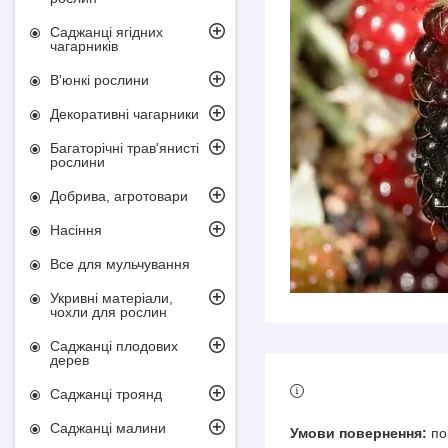
Саджанці ягідних
чагарників
В'юнкі рослини
Декоративні чагарники
Багаторічні трав'янисті
рослини
Добрива, агротовари
Насіння
Все для мульчування
Укривні матеріали,
чохли для рослин
Саджанці плодових
дерев
Саджанці троянд
Саджанці малини
по