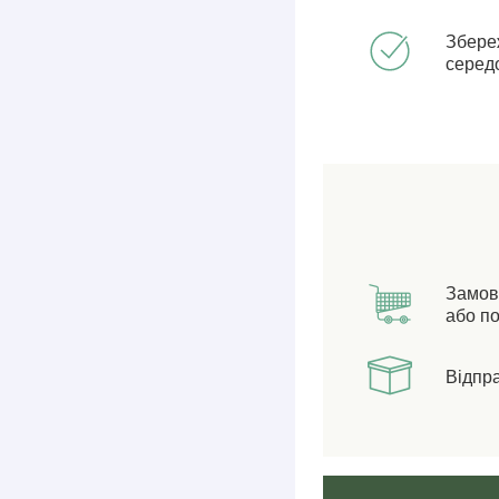
Збере
серед
Замов
або по
Відпр