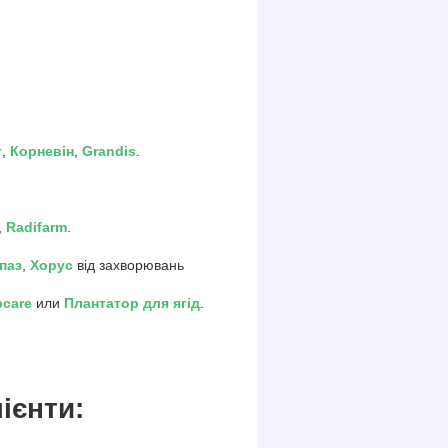
т
,
Корневін
,
Grandis
.
,
Radifarm
.
паз
,
Хорус
від захворювань
pcare
или
Плантатор для ягід
.
ієнти: