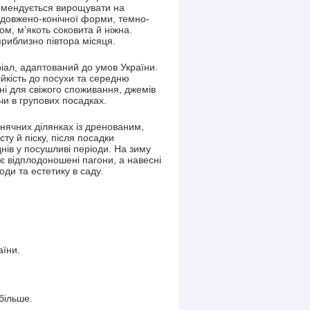
комендується вирощувати на
подовжено-конічної форми, темно-
, м’якоть соковита й ніжна.
приблизно півтора місяця.
іал, адаптований до умов України.
ійкість до посухи та середню
ьні для свіжого споживання, джемів
и в групових посадках.
ячних ділянках із дренованим,
ту й піску, після посадки
нів у посушливі періоди. На зиму
є відплодоношені пагони, а навесні
оди та естетику в саду.
аїни.
більше.