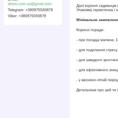
drevo.com.ua@gmail.com
Далі коріння саджанців 
+380975593878
Упаковка герметична і н
+380975593878
Мінімальне замовлення
Корисні поради:
- при посадці малини, 
- для подолання стресу
- для швидкого зростан
- для ефективного знищ
- у весняно-літній пері
Детальніше про цей та 