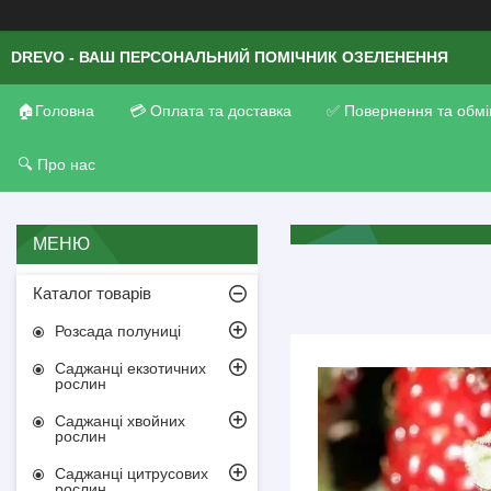
DREVO - ВАШ ПЕРСОНАЛЬНИЙ ПОМІЧНИК ОЗЕЛЕНЕННЯ
🏠Головна
💳 Оплата та доставка
✅ Повернення та обмі
🔍 Про нас
Каталог товарів
Розсада полуниці
Саджанці екзотичних
рослин
Саджанці хвойних
рослин
Саджанці цитрусових
рослин