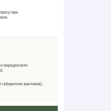
стресу при
анні.
ез передоплати
).
я габаритних вантажів).