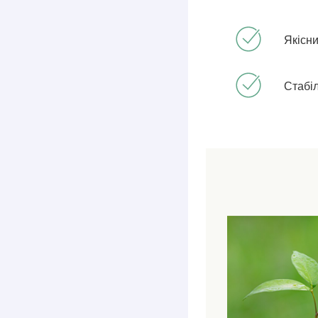
Якісн
Стабіл