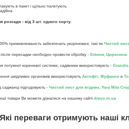
пакують в пакет і щільно палетують.
адійна.
 розсади - від 3 шт. одного сорту.
100% приживлюваність забезпечать укорінювачі, такі як
Чистий лис
 після пересадки необхідно провести обробку -
Епіном
,
Цирконом
.
ня потужної кореневої системи, садівники використовують -
Grandis
ення шкідливих організмів використовують
Акто
фіт
,
Фуфанон
и
То
од саджанці підгодовують -
Чистий лист для ягідних
,
Yara Mila Cro
інші товари Ви можете дізнатися на нашому сайті
drevo.in.ua
Які переваги отримують наші кл