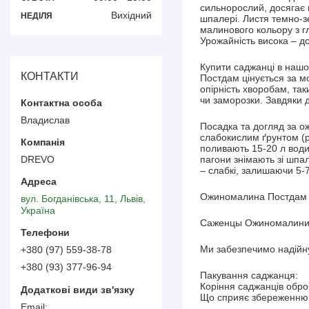
сильнорослий, досягає 
Вихідний
НЕДІЛЯ
шпалері. Листя темно-зе
малинового кольору з г
Урожайність висока – д
Купити саджанці в нашо
КОНТАКТИ
Постдам цінується за мо
опірність хворобам, так
чи заморозки. Завдяки 
Владислав
Посадка та догляд за 
слабокислим ґрунтом (pH
поливають 15-20 л води
DREVO
пагони знімають зі шпа
– слабкі, залишаючи 5-7
Ожиномалина Постдам да
вул. Богданівська, 11, Львів,
Україна
Саженцы Ожиномалини 
Ми забезпечимо надійну
+380 (97) 559-38-78
+380 (93) 377-96-94
Пакування саджанця:
Коріння саджанців обро
Що сприяє збереженню в