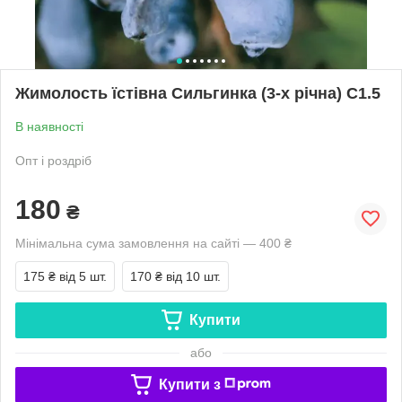
Жимолость їстівна Сильгинка (3-х річна) С1.5
В наявності
Опт і роздріб
180
₴
Мінімальна сума замовлення на сайті — 400 ₴
175 ₴
від 5 шт.
170 ₴
від 10 шт.
Купити
або
Купити з