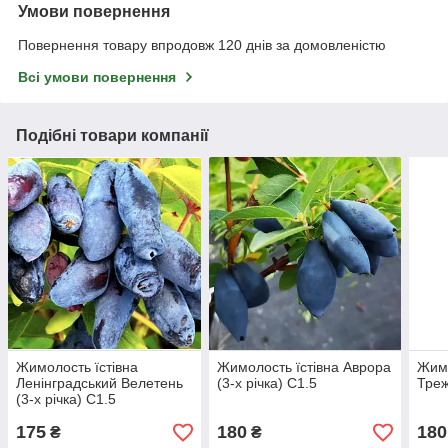
Умови повернення
Повернення товару впродовж 120 днів за домовленістю
Всі умови повернення
Подібні товари компанії
Жимолость їстівна
Жимолость їстівна Аврора
Жимо
Ленінградський Велетень
(3-х річка) С1.5
Треж
(3-х річка) С1.5
175
180
180
₴
₴