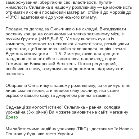
заморожування, зберігаючи свої властивості. Купити
жимолость Сильгинка в нашому розпліднику — це можливість
отримати якісний посадковий матеріал, стійкий до морозів до
-40°C і адаптований до українського клімату.
Посадка та догляд за Сильгинкою не складні. Висаджувати
рослину краще на сонячному чи злегка затіненому місці з
пухким ґрунтом (pH 5,5–6,5). У ямку вносять суміш із
компосту, перегною та невеликої кількості золи, розміщуючи
корені так, щоб коренева шийка залишалася на рівні землі.
Відстань між кущами — 1,5–2 метри, адже для кращого
плодоношення потрібен запилювач, наприклад, сорти
Томичка чи Бакчарський Велетень. Полив регулярний,
особливо в спеку, а мульчування допомагає підтримувати
вологість.
Обираючи Сильгинку в нашому розпліднику, ви отримуєте не
лише смачні ягоди, а й невибагливу рослину, яка стане
окрасою вашого саду та джерелом ранніх вітамінів.
Саджанці жимолості їстівної Сильгинка - рання, солодка,
урожайна (3-х річна) Ви можете замовити на сайті магазину
Древо
Ми забезпечимо надійну упаковку (ПКС) і доставимо їх Новою
Поштою у будь яке місто України.