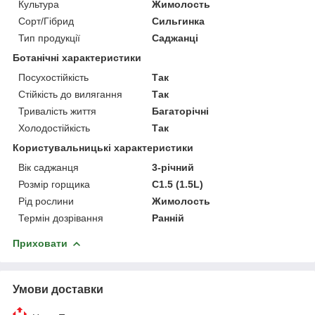
Культура
Жимолость
Сорт/Гібрид
Сильгинка
Тип продукції
Саджанці
Ботанічні характеристики
Посухостійкість
Так
Стійкість до вилягання
Так
Тривалість життя
Багаторічні
Холодостійкість
Так
Користувальницькі характеристики
Вік саджанця
3-річний
Розмір горщика
C1.5 (1.5L)
Рід рослини
Жимолость
Термін дозрівання
Ранній
Приховати
Умови доставки