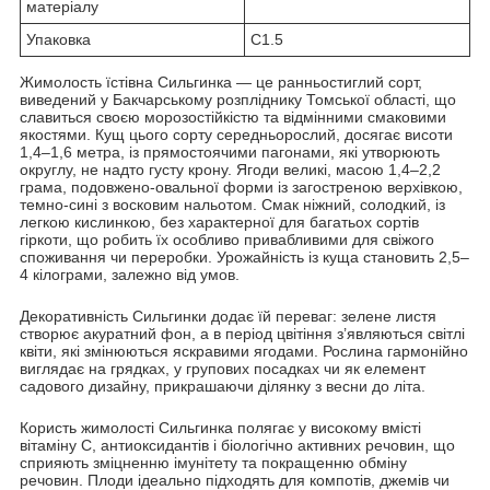
матеріалу
Упаковка
С1.5
Жимолость їстівна Сильгинка — це ранньостиглий сорт,
виведений у Бакчарському розпліднику Томської області, що
славиться своєю морозостійкістю та відмінними смаковими
якостями. Кущ цього сорту середньорослий, досягає висоти
1,4–1,6 метра, із прямостоячими пагонами, які утворюють
округлу, не надто густу крону. Ягоди великі, масою 1,4–2,2
грама, подовжено-овальної форми із загостреною верхівкою,
темно-сині з восковим нальотом. Смак ніжний, солодкий, із
легкою кислинкою, без характерної для багатьох сортів
гіркоти, що робить їх особливо привабливими для свіжого
споживання чи переробки. Урожайність із куща становить 2,5–
4 кілограми, залежно від умов.
Декоративність Сильгинки додає їй переваг: зелене листя
створює акуратний фон, а в період цвітіння з’являються світлі
квіти, які змінюються яскравими ягодами. Рослина гармонійно
виглядає на грядках, у групових посадках чи як елемент
садового дизайну, прикрашаючи ділянку з весни до літа.
Користь жимолості Сильгинка полягає у високому вмісті
вітаміну С, антиоксидантів і біологічно активних речовин, що
сприяють зміцненню імунітету та покращенню обміну
речовин. Плоди ідеально підходять для компотів, джемів чи