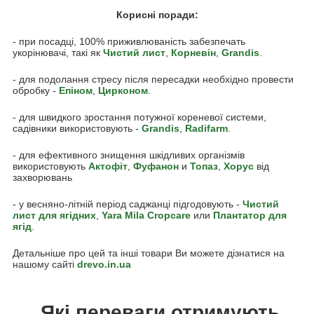
Корисні поради:
- при посадці, 100% приживлюваність забезпечать
укорінювачі, такі як
Чистий лист
,
Корневін
,
Grandis
.
- для подолання стресу після пересадки необхідно провести
обробку -
Епіном
,
Цирконом
.
- для швидкого зростання потужної кореневої системи,
садівники використовують -
Grandis
,
Radifarm
.
- для ефективного знищення шкідливих організмів
використовують
Акто
фіт
,
Фуфанон
и
Топаз
,
Хорус
від
захворювань
- у весняно-літній період саджанці підгодовують -
Чистий
лист для ягідних
,
Yara Mila Cropcare
или
Плантатор для
ягід
.
Детальніше про цей та інші товари Ви можете дізнатися на
нашому сайті
drevo.in.ua
Які переваги отримують