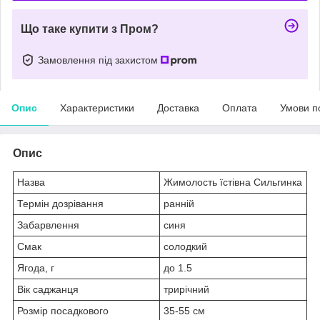
Що таке купити з Пром?
Замовлення під захистом
Опис
Характеристики
Доставка
Оплата
Умови п
Опис
Назва
Жимолость їстівна Сильгинка
Термін дозрівання
ранній
Забарвлення
синя
Смак
солодкий
Ягода, г
до 1.5
Вік саджанця
трирічний
Розмір посадкового
35-55 см