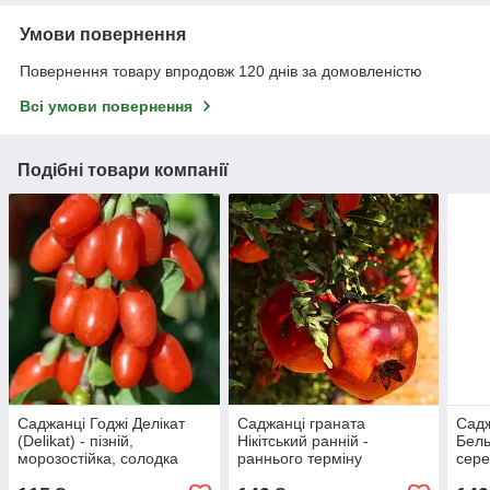
Умови повернення
Повернення товару впродовж 120 днів за домовленістю
Всі умови повернення
Подібні товари компанії
Саджанці Годжі Делікат
Саджанці граната
Садж
(Delikat) - пізній,
Нікітський ранній -
Бель
морозостійка, солодка
раннього терміну
сере
дозрівання, невибагливий,
дозр