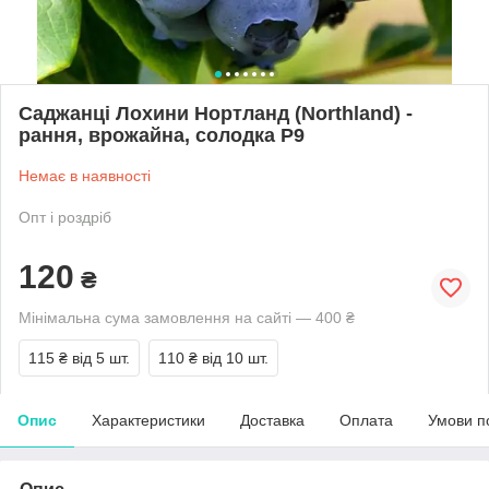
Саджанці Лохини Нортланд (Northland) -
рання, врожайна, солодка Р9
Немає в наявності
Опт і роздріб
120
₴
Мінімальна сума замовлення на сайті — 400 ₴
115 ₴
від 5 шт.
110 ₴
від 10 шт.
Опис
Характеристики
Доставка
Оплата
Умови п