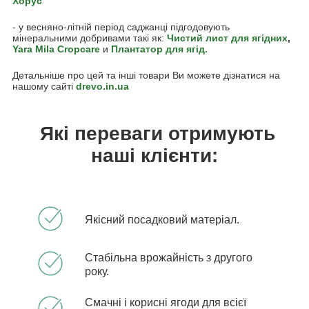
Хорус
- у весняно-літній період саджанці підгодовують
мінеральними добривами такі як:
Чистий лист для ягідних
,
Yara Mila Cropcare
и
Плантатор для ягід
.
Детальніше про цей та інші товари Ви можете дізнатися на
нашому сайті
drevo.in.ua
Які переваги отримують
наші клієнти:
Якісний посадковий матеріал.
Стабільна врожайність з другого
року.
Смачні і корисні ягоди для всієї