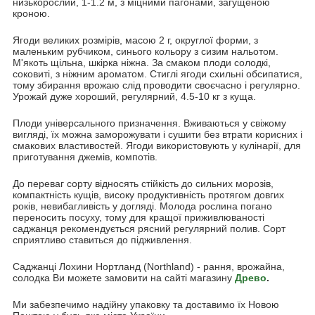
низькорослий, 1-1.2 м, з міцними пагонами, загущеною
кроною.
Ягоди великих розмірів, масою 2 г, округлої форми, з
маленьким рубчиком, синього кольору з сизим нальотом.
М'якоть щільна, шкірка ніжна. За смаком плоди солодкі,
соковиті, з ніжним ароматом. Стиглі ягоди схильні обсипатися,
тому збирання врожаю слід проводити своєчасно і регулярно.
Урожай дуже хороший, регулярний, 4.5-10 кг з куща.
Плоди універсального призначення. Вживаються у свіжому
вигляді, їх можна заморожувати і сушити без втрати корисних і
смакових властивостей. Ягоди використовують у кулінарії, для
приготування джемів, компотів.
До переваг сорту відносять стійкість до сильних морозів,
компактність кущів, високу продуктивність протягом довгих
років, невибагливість у догляді. Молода рослина погано
переносить посуху, тому для кращої приживлюваності
саджанця рекомендується рясний регулярний полив. Сорт
сприятливо ставиться до підживлення.
Саджанці Лохини Нортланд (Northland) - рання, врожайна,
солодка Ви можете замовити на сайті магазину
Древо
.
Ми забезпечимо надійну упаковку та доставимо їх Новою