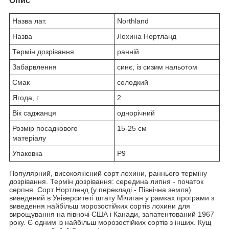
Опис
Назва лат.
Northland
Назва
Лохина Нортланд
Термін дозрівання
ранній
Забарвлення
синє, із сизим нальотом
Смак
солодкий
Ягода, г
2
Вік саджанця
однорічний
Розмір посадкового
15-25 см
матеріалу
Упаковка
P9
Популярний, високоякісний сорт лохини, раннього терміну
дозрівання. Термін дозрівання: середина липня - початок
серпня. Сорт Нортленд (у перекладі - Північна земля)
виведений в Університеті штату Мічиган у рамках програми з
виведення найбільш морозостійких сортів лохини для
вирощування на півночі США і Канади, запатентований 1967
року. Є одним із найбільш морозостійких сортів з інших. Кущ