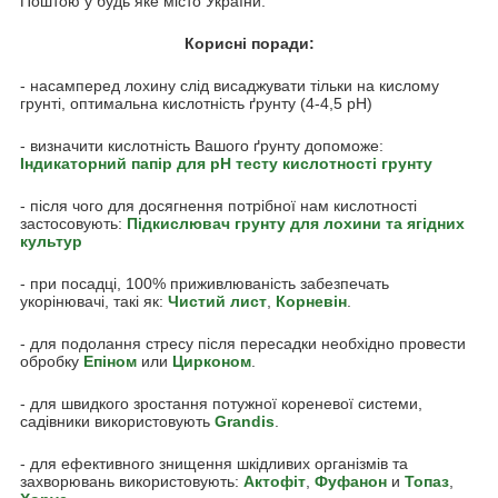
Поштою у будь яке місто України.
Корисні поради:
- насамперед лохину слід висаджувати тільки на кислому
грунті, оптимальна кислотність ґрунту (4-4,5 pH)
- визначити кислотність Вашого ґрунту допоможе:
Індикаторний папір для pH тесту кислотності грунту
- після чого для досягнення потрібної нам кислотності
застосовують:
Підкислювач грунту для лохини та ягідних
культур
- при посадці, 100% приживлюваність забезпечать
укорінювачі, такі як:
Чистий лист
,
Корневін
.
- для подолання стресу після пересадки необхідно провести
обробку
Епіном
или
Цирконом
.
- для швидкого зростання потужної кореневої системи,
садівники використовують
Grandis
.
- для ефективного знищення шкідливих організмів та
захворювань використовують:
Акто
фіт
,
Фуфанон
и
Топаз
,